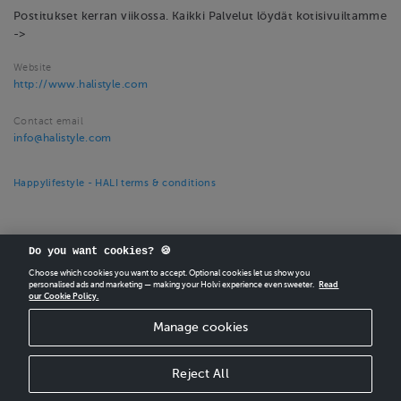
Postitukset kerran viikossa. Kaikki Palvelut löydät kotisivuiltamme
->
Website
http://www.halistyle.com
Contact email
info@halistyle.com
Happylifestyle - HALI terms & conditions
Do you want cookies? 🍪
Choose which cookies you want to accept. Optional cookies let us show you
personalised ads and marketing — making your Holvi experience even sweeter.
Read
our Cookie Policy.
CREATE
YOUR OWN HOLVI ONLINE STORE IN MINUTES.
Manage cookies
Holvi Payment Services Ltd is regulated by the Financial Supervisory Authority of
Finland as an Authorised Payment Institution with license to operate in the
European Economic Area.
Reject All
© 2026 Holvi Payment Services Ltd.