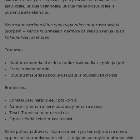
alkavat toimia yhteistyössä, syntyy turvallinen tila uusille
ajatuksille, uusille valinnoille, uusille mahdollisuuksille ja
uudenlaiselle elämälle.
Neurosomaattinen lähestymistapa tukee muutosta sisältä
ulospäin – kehoa kuunnellen, hermostoa vakauttaen ja uusia
kokemuksia rakentaen.
Toteutus
Koulutusmateriaali verkkokoulutusalustalla + työkirja (pdf)
Etene omaan tahtiin
Koulutusmateriaali koulutusalustalla ikuisesti käytössä
Bonuksena:
Somaattiset harjoitteet (pdf kortit)
Äänite - ymmärrä hermostoasi, ymmärrä itseäsi
Testi: Tunnista hermostosi tila
Opas: Löydä keino tukea itseäsi
Keho puhuu jatkuvasti. Somaattinen työskentely auttaa meitä
oppimaan kuuntelemaan sitä – ja ohjaamaan myös muita takaisin