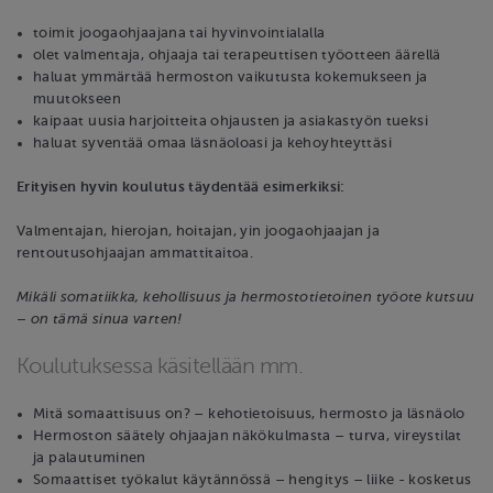
toimit joogaohjaajana tai hyvinvointialalla
olet valmentaja, ohjaaja tai terapeuttisen työotteen äärellä
haluat ymmärtää hermoston vaikutusta kokemukseen ja
muutokseen
kaipaat uusia harjoitteita ohjausten ja asiakastyön tueksi
haluat syventää omaa läsnäoloasi ja kehoyhteyttäsi
Erityisen hyvin koulutus täydentää esimerkiksi:
Valmentajan, hierojan, hoitajan, yin joogaohjaajan ja
rentoutusohjaajan ammattitaitoa.
Mikäli somatiikka, kehollisuus ja hermostotietoinen työote kutsuu
– on tämä sinua varten!
Koulutuksessa käsitellään mm.
Mitä somaattisuus on? – kehotietoisuus, hermosto ja läsnäolo
Hermoston säätely ohjaajan näkökulmasta – turva, vireystilat
ja palautuminen
Somaattiset työkalut käytännössä – hengitys – liike - kosketus