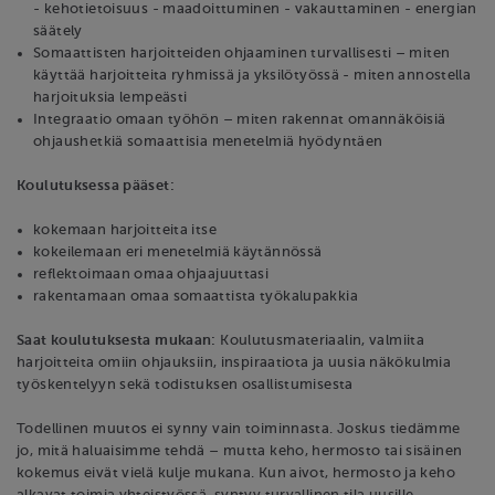
- kehotietoisuus - maadoittuminen - vakauttaminen - energian
säätely
Somaattisten harjoitteiden ohjaaminen turvallisesti – miten
käyttää harjoitteita ryhmissä ja yksilötyössä - miten annostella
harjoituksia lempeästi
Integraatio omaan työhön – miten rakennat omannäköisiä
ohjaushetkiä somaattisia menetelmiä hyödyntäen
Koulutuksessa pääset:
kokemaan harjoitteita itse
kokeilemaan eri menetelmiä käytännössä
reflektoimaan omaa ohjaajuuttasi
rakentamaan omaa somaattista työkalupakkia
Saat koulutuksesta mukaan:
Koulutusmateriaalin, valmiita
harjoitteita omiin ohjauksiin, inspiraatiota ja uusia näkökulmia
työskentelyyn sekä todistuksen osallistumisesta
Todellinen muutos ei synny vain toiminnasta. Joskus tiedämme
jo, mitä haluaisimme tehdä – mutta keho, hermosto tai sisäinen
kokemus eivät vielä kulje mukana. Kun aivot, hermosto ja keho