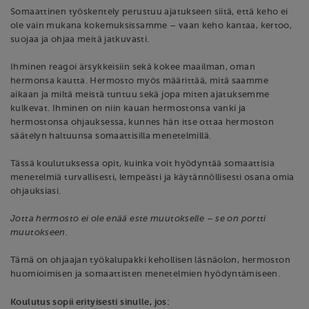
Somaattinen työskentely perustuu ajatukseen siitä, että keho ei
ole vain mukana kokemuksissamme – vaan keho kantaa, kertoo,
suojaa ja ohjaa meitä jatkuvasti.
Ihminen reagoi ärsykkeisiin sekä kokee maailman, oman
hermonsa kautta. Hermosto myös määrittää, mitä saamme
aikaan ja miltä meistä tuntuu sekä jopa miten ajatuksemme
kulkevat. Ihminen on niin kauan hermostonsa vanki ja
hermostonsa ohjauksessa, kunnes hän itse ottaa hermoston
säätelyn haltuunsa somaattisilla menetelmillä.
Tässä koulutuksessa opit, kuinka voit hyödyntää somaattisia
menetelmiä turvallisesti, lempeästi ja käytännöllisesti osana omia
ohjauksiasi.
Jotta hermosto ei ole enää este muutokselle – se on portti
muutokseen.
Tämä on ohjaajan työkalupakki kehollisen läsnäolon, hermoston
huomioimisen ja somaattisten menetelmien hyödyntämiseen.
Koulutus sopii erityisesti sinulle, jos: