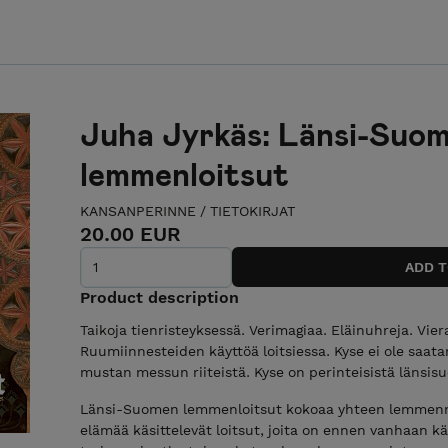
Juha Jyrkäs: Länsi-Suo
lemmenloitsut
KANSANPERINNE
/
TIETOKIRJAT
20.00 EUR
Product description
Taikoja tienristeyksessä. Verimagiaa. Eläinuhreja. Vie
Ruumiinnesteiden käyttöä loitsiessa. Kyse ei ole saat
mustan messun riiteistä. Kyse on perinteisistä länsis
Länsi-Suomen lemmenloitsut kokoaa yhteen lemmennos
elämää käsittelevät loitsut, joita on ennen vanhaan k