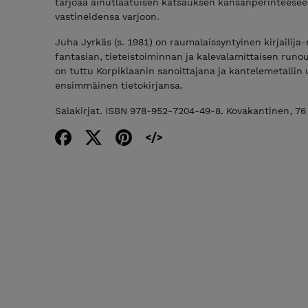
tarjoaa ainutlaatuisen katsauksen kansanperinteeseen
vastineidensa varjoon.
Juha Jyrkäs (s. 1981) on raumalaissyntyinen kirjailij
fantasian, tieteistoiminnan ja kalevalamittaisen runo
on tuttu Korpiklaanin sanoittajana ja kantelemetalli
ensimmäinen tietokirjansa.
Salakirjat. ISBN 978-952-7204-49-8. Kovakantinen, 76 