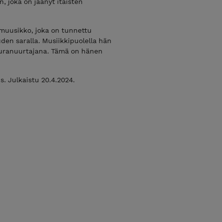
, joka on jäänyt itäisten
a-muusikko, joka on tunnettu
uden saralla. Musiikkipuolella hän
n uranuurtajana. Tämä on hänen
s. Julkaistu 20.4.2024.