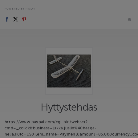
POWERED BY HOLVI
Hyttystehdas
https://www.paypal.com/cgi-bin/webscr?
cmd=_xclick&business=jukka.juslin%40haaga-
helia.fi&lc=US&item_name=Payment&amount=85.00&currency_c