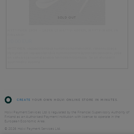
SOLD OUT
HYTTYNEN 1936 - LASER LEIKATTU-400KPL MYYTY-MADE IN
FINLAND!
20.00 EUR
HYTTYNEN, vapaastilentävä kumimoottorilennokki, rakennussarja
Hyttynen on vapaastilentävä kumimoottorikäyttöinen lennokki, jolla
on vahva sija suomalaisessa lennokkihistoriassa. Se on alunperin
suunniteltu vuonna …
CREATE
YOUR OWN HOLVI ONLINE STORE IN MINUTES.
Holvi Payment Services Ltd is regulated by the Financial Supervisory Authority of
Finland as an Authorised Payment Institution with license to operate in the
European Economic Area.
© 2026 Holvi Payment Services Ltd.