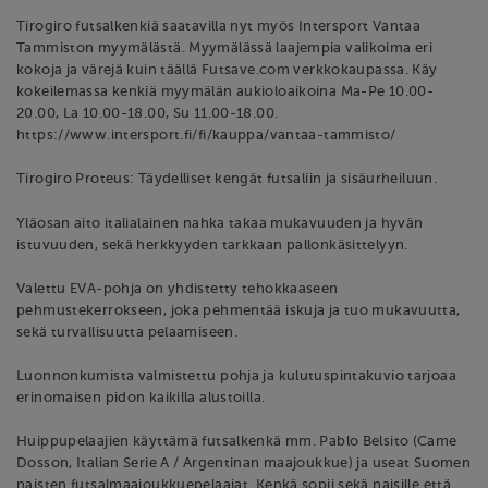
Tirogiro futsalkenkiä saatavilla nyt myös Intersport Vantaa
Tammiston myymälästä. Myymälässä laajempia valikoima eri
kokoja ja värejä kuin täällä Futsave.com verkkokaupassa. Käy
kokeilemassa kenkiä myymälän aukioloaikoina Ma-Pe 10.00-
20.00, La 10.00-18.00, Su 11.00-18.00.
https://www.intersport.fi/fi/kauppa/vantaa-tammisto/
Tirogiro Proteus: Täydelliset kengät futsaliin ja sisäurheiluun.
Yläosan aito italialainen nahka takaa mukavuuden ja hyvän
istuvuuden, sekä herkkyyden tarkkaan pallonkäsittelyyn.
Valettu EVA-pohja on yhdistetty tehokkaaseen
pehmustekerrokseen, joka pehmentää iskuja ja tuo mukavuutta,
sekä turvallisuutta pelaamiseen.
Luonnonkumista valmistettu pohja ja kulutuspintakuvio tarjoaa
erinomaisen pidon kaikilla alustoilla.
Huippupelaajien käyttämä futsalkenkä mm. Pablo Belsito (Came
Dosson, Italian Serie A / Argentinan maajoukkue) ja useat Suomen
naisten futsalmaajoukkuepelaajat. Kenkä sopii sekä naisille että