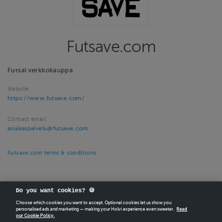
Futsave.com
Futsal verkkokauppa
Website
https://www.futsave.com/
Contact email
asiakaspalvelu@futsave.com
Futsave.com terms & conditions
Do you want cookies? 🍪
Choose which cookies you want to accept. Optional cookies let us show you
personalised ads and marketing — making your Holvi experience even sweeter.
Read
our Cookie Policy.
CREATE
YOUR OWN HOLVI ONLINE STORE IN MINUTES.