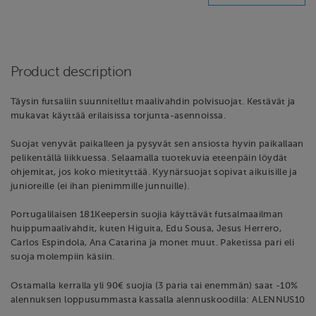
Product description
Täysin futsaliin suunnitellut maalivahdin polvisuojat. Kestävät ja
mukavat käyttää erilaisissa torjunta-asennoissa.
Suojat venyvät paikalleen ja pysyvät sen ansiosta hyvin paikallaan
pelikentällä liikkuessa. Selaamalla tuotekuvia eteenpäin löydät
ohjemitat, jos koko mietityttää. Kyynärsuojat sopivat aikuisille ja
junioreille (ei ihan pienimmille junnuille).
Portugalilaisen 181Keepersin suojia käyttävät futsalmaailman
huippumaalivahdit, kuten Higuita, Edu Sousa, Jesus Herrero,
Carlos Espindola, Ana Catarina ja monet muut. Paketissa pari eli
suoja molempiin käsiin.
Ostamalla kerralla yli 90€ suojia (3 paria tai enemmän) saat -10%
alennuksen loppusummasta kassalla alennuskoodilla: ALENNUS10