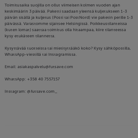
Toimitusaika suojilla on ollut viimeisen kolmen vuoden ajan
keskimäärin 3 päivää. Paketti saadaan yleensä kuljetukseen 1-3
päivän sisällä ja kuljetus (Posti tai PostNord) vie paketin perille 1-3
päivässä. Varastomme sijaitsee Helsingissä. Poikkeustilanteissa
(kuten lomat) saattaa toimitus olla hitaampaa, kiire tilanteessa
kysy etukäteen tilannetta.
Kysyttävää tuotteista tai mietityttääkö koko? Kysy sähköpostilla,
WhatsApp-viestillä tai Instagramissa.
Email: asiakaspalvelu@futsave.com
WhatsApp: +358 40 7557157
Instagram: @futsave.com_