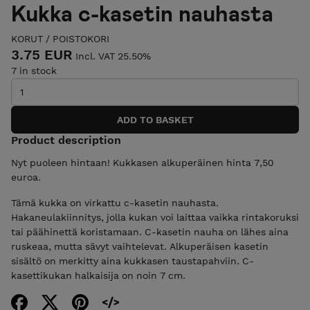
Kukka c-kasetin nauhasta
KORUT
/
POISTOKORI
3.75 EUR
Incl. VAT 25.50%
7 in stock
Product description
Nyt puoleen hintaan! Kukkasen alkuperäinen hinta 7,50
euroa.
Tämä kukka on virkattu c-kasetin nauhasta.
Hakaneulakiinnitys, jolla kukan voi laittaa vaikka rintakoruksi
tai päähinettä koristamaan. C-kasetin nauha on lähes aina
ruskeaa, mutta sävyt vaihtelevat. Alkuperäisen kasetin
sisältö on merkitty aina kukkasen taustapahviin. C-
kasettikukan halkaisija on noin 7 cm.