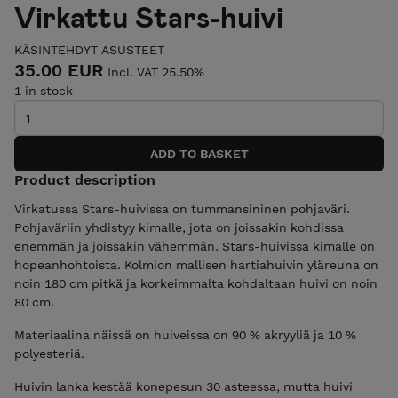
Virkattu Stars-huivi
KÄSINTEHDYT ASUSTEET
35.00 EUR
Incl. VAT 25.50%
1 in stock
Product description
Virkatussa Stars-huivissa on tummansininen pohjaväri.
Pohjaväriin yhdistyy kimalle, jota on joissakin kohdissa
enemmän ja joissakin vähemmän. Stars-huivissa kimalle on
hopeanhohtoista. Kolmion mallisen hartiahuivin yläreuna on
noin 180 cm pitkä ja korkeimmalta kohdaltaan huivi on noin
80 cm.
Materiaalina näissä on huiveissa on 90 % akryyliä ja 10 %
polyesteriä.
Huivin lanka kestää konepesun 30 asteessa, mutta huivi