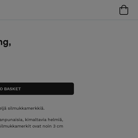
ng,
eljä silmukkamerkkiä.
npunaisia, kimaltavia helmiä,
a silmukkamerkit ovat noin 3 cm