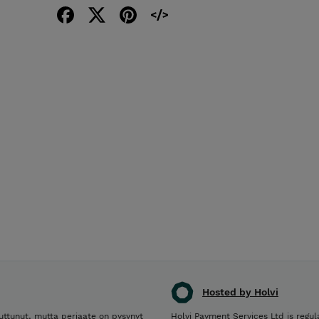
Hosted by Holvi
ttunut, mutta periaate on pysynyt
Holvi Payment Services Ltd is regul