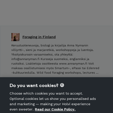
Foraging in Finland
Keruutuoteneuvoja, biologi ja kirjailija Anna Nymanin
villiyrtti-, sieni ja marjaretkiä, workshoppeja ja luentoja.
Yksityiskurssin varaamiseksi, ota yhteyttä:
info@annanyman.fi Kursseja suomeksi, englanniksi ja
ruotsiksi. Lisätietoja osoitteesta www.annanyman.fi Voit
maksaa osallistumisesi myös Smartum-, ePassi tai Edenred
-kulttuuriedulla. Wild food foraging workshops, lectures …
Shop Terms and Conditions
Do you want cookies? 🍪
Shop privacy policy
Choose which cookies you want to accept.
CANCEL ORDER
Optional cookies let us show you personalised ads
and marketing — making your Holvi experience
even sweeter.
Read our Cookie Policy.