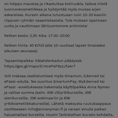
on helppo maustaa ja rikastuttaa kotiruokia, taikoa niistä
luonnonkosmetiikkaa ja hyödyntää myös muissa arjen
askareissa. Kurssin aikana tutustuaan noin 10-20 kasviin
riippuen ryhmän osaamistasosta. Tule mukaan oppimaan
uutta ja nauttimaan lähiluontomme antimista!
Retken kesto: 2,5h Aika: 17:30–20:00
Retken hinta: 40 €/hlö (alle 10-vuotiaat lapset ilmaiseksi
aikuisen seurassa)
Tapaamispaikka: Itälahdenkadun päädyssä:
https://goo.gl/maps/ErHcePeP8zzJfaAr7
Voit maksaa osallistumisesi myös Smartum, Edenred tai
ePassi-edulla. Tee suoritus SmartumPay, MyEdenred tai
ePassi -sovelluksessa hakemalla käyttöpaikka Anna Nyman
ja valitse summa (esim. 40€ villiyrttikurssille, 45€
sienikurssille, 35€ webinaariin ja 65€
yrttikosmetiikkakurssille). Lähetä maksusta ruutukaappaus
osoitteeseen info@annanyman.fi ja varaan sinulle paikan
haluamaltasi kurssilta. Huom! Tarkistathan kurssin kohdalta,