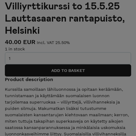
Villiyrttikurssi to 15.5.25
Lauttasaaren rantapuisto,
Helsinki
40.00 EUR
Incl. VAT 25.50%
1 in stock
Product description
Kurssilla samoillaan lähiluonnossa ja opitaan keräämään,
tunnistamaan ja käyttämään suomalaisen luonnon
tarjoilemaa superruokaa – villiyrttejä, villivihanneksia ja
puiden silmuja. Makumatkan lisäksi tutustumme
suomalaisten kansantarujen kiehtovaan maailmaan; kerron,
miten tuttuja takapihan superkasveja on käytetty aikojen
saatossa kansanparannuksessa ja minkälaisia uskomuksia
luonnonkasveihimme liittyy. Suomalaisilla villivihanneksilla