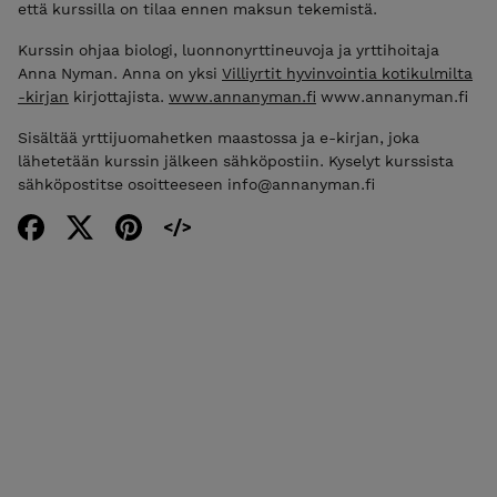
että kurssilla on tilaa ennen maksun tekemistä.
Kurssin ohjaa biologi, luonnonyrttineuvoja ja yrttihoitaja
Anna Nyman. Anna on yksi
Villiyrtit hyvinvointia kotikulmilta
-kirjan
kirjottajista.
www.annanyman.fi
www.annanyman.fi
Sisältää yrttijuomahetken maastossa ja e-kirjan, joka
lähetetään kurssin jälkeen sähköpostiin. Kyselyt kurssista
sähköpostitse osoitteeseen info@annanyman.fi