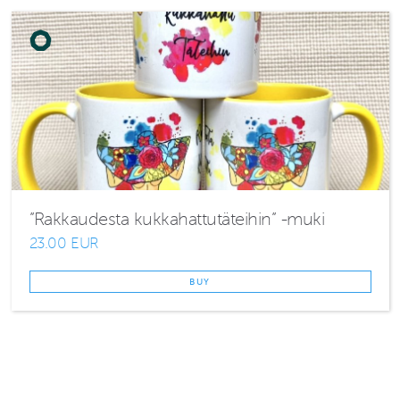
”Rakkaudesta kukkahattutäteihin” -muki
23.00 EUR
BUY