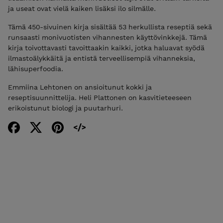
ja useat ovat vielä kaiken lisäksi ilo silmälle.
Tämä 450-sivuinen kirja sisältää 53 herkullista reseptiä sekä
runsaasti monivuotisten vihannesten käyttövinkkejä. Tämä
kirja toivottavasti tavoittaakin kaikki, jotka haluavat syödä
ilmastoälykkäitä ja entistä terveellisempiä vihanneksia,
lähisuperfoodia.
Emmiina Lehtonen on ansioitunut kokki ja
reseptisuunnittelija. Heli Plattonen on kasvitieteeseen
erikoistunut biologi ja puutarhuri.