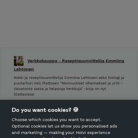
Verkkokauppa - Reseptisuunnittelija Emmiina
Lehtonen
Kokki ja reseptisuunnittelija Emmiina Lehtosen sekä biologi ja
puutarhuri Heli Plattosen "Monivuotiset vihannekset ja yrtit -
Vaivatonta satoa ja helppoja herkkuja" -kirja on nyt
tilattavissa!
Shop Terms and Conditions
Do you want cookies? 🍪
Shop privacy policy
Choose which cookies you want to accept.
CANCEL ORDER
Optional cookies let us show you personalised ads
and marketing — making your Holvi experience