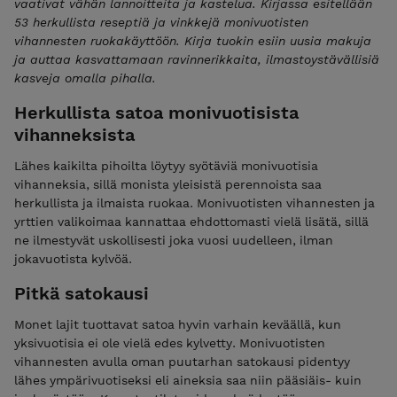
vaativat vähän lannoitteita ja kastelua. Kirjassa esitellään
53 herkullista reseptiä ja vinkkejä monivuotisten
vihannesten ruokakäyttöön. Kirja tuokin esiin uusia makuja
ja auttaa kasvattamaan ravinnerikkaita, ilmastoystävällisiä
kasveja omalla pihalla.
Herkullista satoa monivuotisista
vihanneksista
Lähes kaikilta pihoilta löytyy syötäviä monivuotisia
vihanneksia, sillä monista yleisistä perennoista saa
herkullista ja ilmaista ruokaa. Monivuotisten vihannesten ja
yrttien valikoimaa kannattaa ehdottomasti vielä lisätä, sillä
ne ilmestyvät uskollisesti joka vuosi uudelleen, ilman
jokavuotista kylvöä.
Pitkä satokausi
Monet lajit tuottavat satoa hyvin varhain keväällä, kun
yksivuotisia ei ole vielä edes kylvetty. Monivuotisten
vihannesten avulla oman puutarhan satokausi pidentyy
lähes ympärivuotiseksi eli aineksia saa niin pääsiäis- kuin