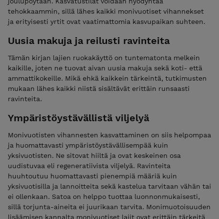
joulupöytään. Kasvatustilat voidaan hyödyntää
tehokkaammin, sillä lähes kaikki monivuotiset vihannekset
ja erityisesti yrtit ovat vaatimattomia kasvupaikan suhteen.
Uusia makuja ja reilusti ravinteita
Tämän kirjan lajien ruokakäyttö on tuntematonta melkein
kaikille, joten ne tuovat aivan uusia makuja sekä koti- että
ammattikokeille. Mikä ehkä kaikkein tärkeintä, tutkimusten
mukaan lähes kaikki niistä sisältävät erittäin runsaasti
ravinteita.
Ympäristöystävällistä viljelyä
Monivuotisten vihannesten kasvattaminen on siis helpompaa
ja huomattavasti ympäristöystävällisempää kuin
yksivuotisten. Ne sitovat hiiltä ja ovat keskeinen osa
uudistuvaa eli regeneratiivista viljelyä. Ravinteita
huuhtoutuu huomattavasti pienempiä määriä kuin
yksivuotisilla ja lannoitteita sekä kastelua tarvitaan vähän tai
ei ollenkaan. Satoa on helppo tuottaa luonnonmukaisesti,
sillä torjunta-aineita ei juurikaan tarvita. Monimuotoisuuden
lisäämisen kannalta monivuotiset lajit ovat erittäin tärkeitä