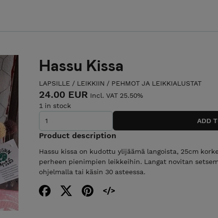
Hassu Kissa
LAPSILLE
/
LEIKKIIN
/
PEHMOT JA LEIKKIALUSTAT
24.00 EUR
Incl. VAT 25.50%
1 in stock
Product description
Hassu kissa on kudottu ylijäämä langoista, 25cm korkea
perheen pienimpien leikkeihin. Langat novitan setsemä
ohjelmalla tai käsin 30 asteessa.