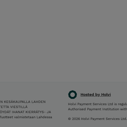
Hosted by Holvi
IN KESÄKAUPALLA LAHDEN
Holvi Payment Services Ltd is regul
ETTA VIESTILLÄ
Authorised Payment Institution wit
ÖYDÄT IHANAT KIERRÄTYS- JA
Tuotteet valmistetaan Lahdessa
© 2026 Holvi Payment Services Ltd