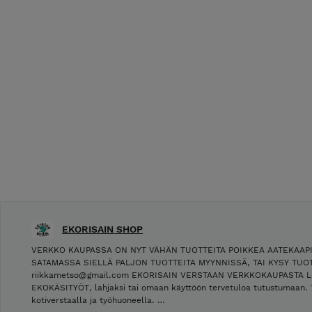
EKORISAIN SHOP
VERKKO KAUPASSA ON NYT VÄHÄN TUOTTEITA POIKKEA AATEKAAP
SATAMASSA SIELLÄ PALJON TUOTTEITA MYYNNISSÄ, TAI KYSY TUOT
riikkametso@gmail.com EKORISAIN VERSTAAN VERKKOKAUPASTA L
EKOKÄSITYÖT, lahjaksi tai omaan käyttöön tervetuloa tutustumaan. 
kotiverstaalla ja työhuoneella. …