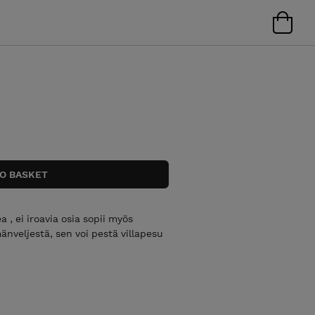
 , ei iroavia osia sopii myös
nveljestä, sen voi pestä villapesu