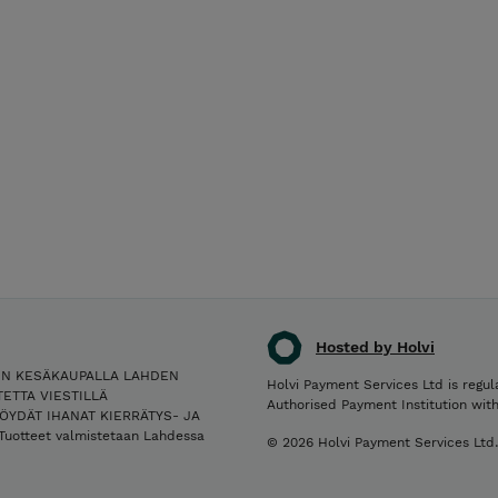
Hosted by Holvi
IN KESÄKAUPALLA LAHDEN
Holvi Payment Services Ltd is regul
ETTA VIESTILLÄ
Authorised Payment Institution wit
ÖYDÄT IHANAT KIERRÄTYS- JA
Tuotteet valmistetaan Lahdessa
© 2026 Holvi Payment Services Ltd