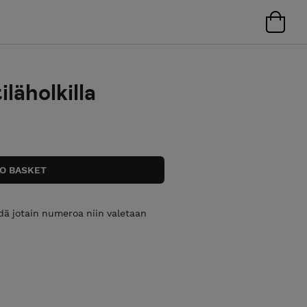
äholkilla
dä jotain numeroa niin valetaan