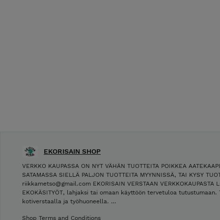
EKORISAIN SHOP
VERKKO KAUPASSA ON NYT VÄHÄN TUOTTEITA POIKKEA AATEKAAP
SATAMASSA SIELLÄ PALJON TUOTTEITA MYYNNISSÄ, TAI KYSY TUOT
riikkametso@gmail.com EKORISAIN VERSTAAN VERKKOKAUPASTA L
EKOKÄSITYÖT, lahjaksi tai omaan käyttöön tervetuloa tutustumaan. 
kotiverstaalla ja työhuoneella. …
Shop Terms and Conditions