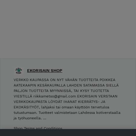
EKORISAIN SHOP
VERKKO KAUPASSA ON NYT VÄHÄN TUOTTEITA POIKKEA
AATEKAAPIN KESÄKAUPALLA LAHDEN SATAMASSA SIELLÄ
PALJON TUOTTEITA MYYNNISSÄ, TAI KYSY TUOTETTA
VIESTILLÄ riikkametso@gmail.com EKORISAIN VERSTAAN
VERKKOKAUPASTA LÖYDÄT IHANAT KIERRÄTYS- JA
EKOKÄSITYÖT, lahjaksi tai omaan käyttöön tervetuloa
tutustumaan. Tuotteet valmistetaan Lahdessa kotiverstaalla
ja työhuoneella. …
Shop Terms and Conditions
Shop privacy policy