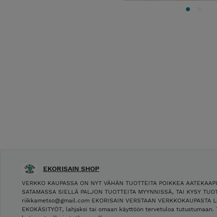
EKORISAIN SHOP
VERKKO KAUPASSA ON NYT VÄHÄN TUOTTEITA POIKKEA AATEKAAP
SATAMASSA SIELLÄ PALJON TUOTTEITA MYYNNISSÄ, TAI KYSY TUOT
riikkametso@gmail.com EKORISAIN VERSTAAN VERKKOKAUPASTA L
EKOKÄSITYÖT, lahjaksi tai omaan käyttöön tervetuloa tutustumaan. 