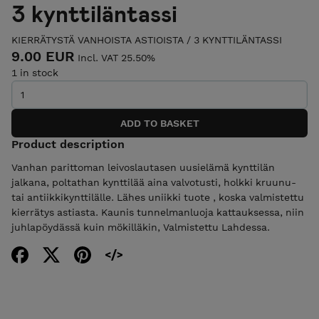
3 kynttiläntassi
KIERRÄTYSTÄ VANHOISTA ASTIOISTA
/
3 KYNTTILÄNTASSI
9.00 EUR
Incl. VAT 25.50%
1 in stock
Product description
Vanhan parittoman leivoslautasen uusielämä kynttilän
jalkana, poltathan kynttilää aina valvotusti, holkki kruunu-
tai antiikkikynttilälle. Lähes uniikki tuote , koska valmistettu
kierrätys astiasta. Kaunis tunnelmanluoja kattauksessa, niin
juhlapöydässä kuin mökilläkin, Valmistettu Lahdessa.