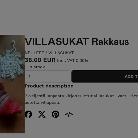
VILLASUKAT Rakkaus
NEULEET
/
VILLASUKAT
38.00 EUR
Incl. VAT 0.00%
1 in stock
Product description
7-veljestä langasta kirjoneulotut villasukat , varsi 15
astetta villapesu.