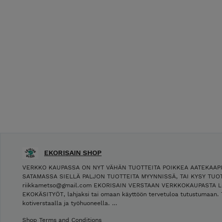
EKORISAIN SHOP
VERKKO KAUPASSA ON NYT VÄHÄN TUOTTEITA POIKKEA AATEKAAP
SATAMASSA SIELLÄ PALJON TUOTTEITA MYYNNISSÄ, TAI KYSY TUOT
riikkametso@gmail.com EKORISAIN VERSTAAN VERKKOKAUPASTA L
EKOKÄSITYÖT, lahjaksi tai omaan käyttöön tervetuloa tutustumaan. 
kotiverstaalla ja työhuoneella. …
Shop Terms and Conditions