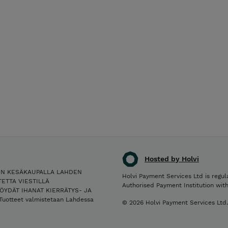
Hosted by Holvi
IN KESÄKAUPALLA LAHDEN
Holvi Payment Services Ltd is regul
ETTA VIESTILLÄ
Authorised Payment Institution wit
ÖYDÄT IHANAT KIERRÄTYS- JA
Tuotteet valmistetaan Lahdessa
© 2026 Holvi Payment Services Ltd