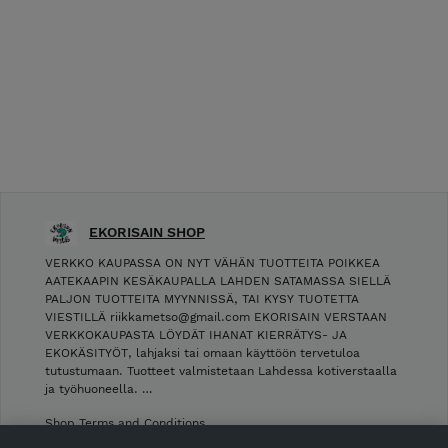
EKORISAIN SHOP
VERKKO KAUPASSA ON NYT VÄHÄN TUOTTEITA POIKKEA
AATEKAAPIN KESÄKAUPALLA LAHDEN SATAMASSA SIELLÄ
PALJON TUOTTEITA MYYNNISSÄ, TAI KYSY TUOTETTA
VIESTILLÄ riikkametso@gmail.com EKORISAIN VERSTAAN
VERKKOKAUPASTA LÖYDÄT IHANAT KIERRÄTYS- JA
EKOKÄSITYÖT, lahjaksi tai omaan käyttöön tervetuloa
tutustumaan. Tuotteet valmistetaan Lahdessa kotiverstaalla
ja työhuoneella. …
Shop Terms and Conditions
Shop privacy policy