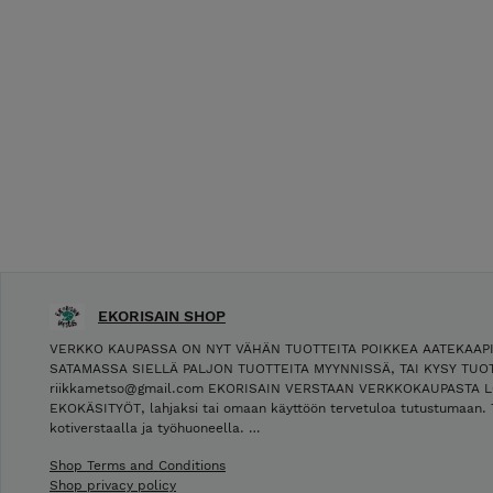
EKORISAIN SHOP
VERKKO KAUPASSA ON NYT VÄHÄN TUOTTEITA POIKKEA AATEKAAP
SATAMASSA SIELLÄ PALJON TUOTTEITA MYYNNISSÄ, TAI KYSY TUOT
riikkametso@gmail.com EKORISAIN VERSTAAN VERKKOKAUPASTA L
EKOKÄSITYÖT, lahjaksi tai omaan käyttöön tervetuloa tutustumaan. 
kotiverstaalla ja työhuoneella. …
Shop Terms and Conditions
Shop privacy policy