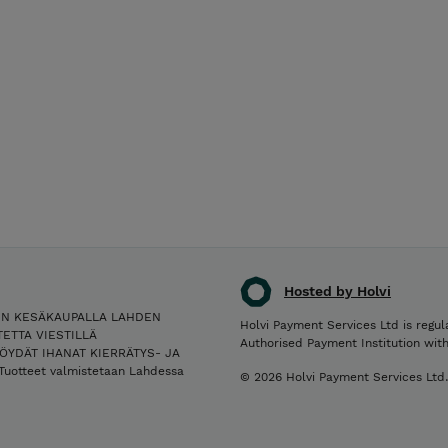
Hosted by Holvi
IN KESÄKAUPALLA LAHDEN
Holvi Payment Services Ltd is regul
ETTA VIESTILLÄ
Authorised Payment Institution wit
ÖYDÄT IHANAT KIERRÄTYS- JA
Tuotteet valmistetaan Lahdessa
© 2026 Holvi Payment Services Ltd