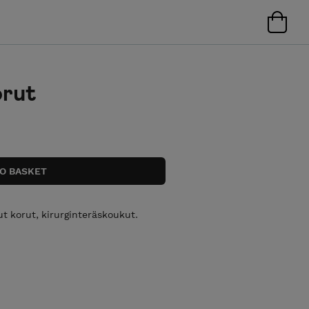
orut
ut korut, kirurginteräskoukut.