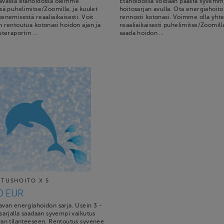
avassa etähoidossa olemme
Etähoidossa voidaan päästä syvemm
sä puhelimitse/Zoomilla, ja kuulet
hoitosarjan avulla. Ota energiahoito
enemisestä reaaliaikaisesti. Voit
rennosti kotonasi. Voimme olla yhte
 rentoutua kotonasi hoidon ajan ja
reaaliaikaisesti puhelimitse/Zoomilla
uteraportin …
saada hoidon …
TUSHOITO X 5
0 EUR
avan energiahoidon sarja. Usein 3 -
sarjalla saadaan syvempi vaikutus
van tilanteeseen. Rentoutus syvenee