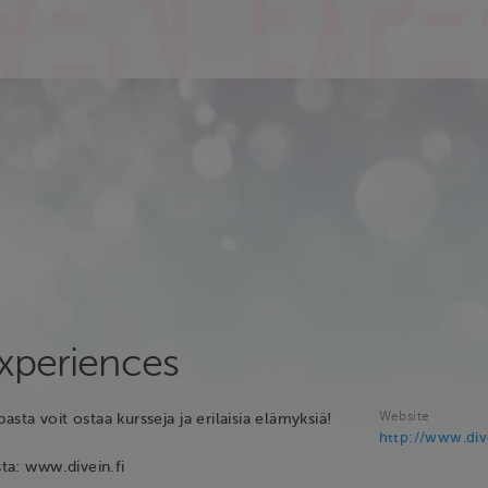
Experiences
Website
asta voit ostaa kursseja ja erilaisia elämyksiä!
http://www.dive
sta: www.divein.fi