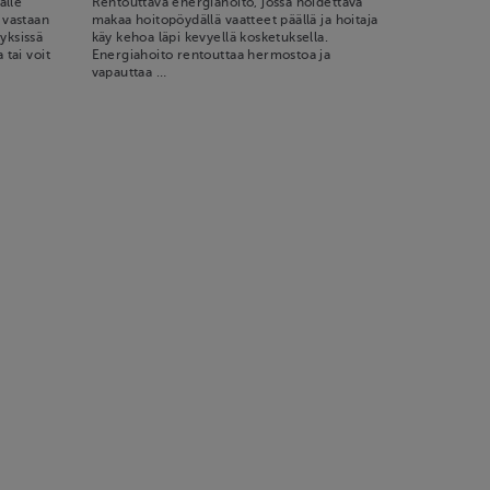
älle
Rentouttava energiahoito, jossa hoidettava
 vastaan
makaa hoitopöydällä vaatteet päällä ja hoitaja
yksissä
käy kehoa läpi kevyellä kosketuksella.
 tai voit
Energiahoito rentouttaa hermostoa ja
vapauttaa …