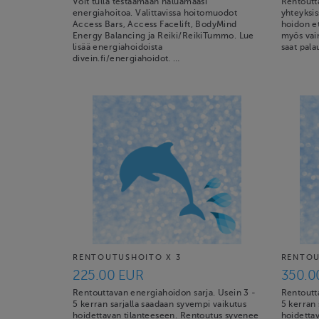
Voit tulla testaamaan haluamaasi
Rentoutt
energiahoitoa. Valittavissa hoitomuodot
yhteyksis
Access Bars, Access Facelift, BodyMind
hoidon et
Energy Balancing ja Reiki/ReikiTummo. Lue
myös vain
lisää energiahoidoista
saat pala
divein.fi/energiahoidot. …
RENTOUTUSHOITO X 3
RENTOU
225.00 EUR
350.0
Rentouttavan energiahoidon sarja. Usein 3 -
Rentoutt
5 kerran sarjalla saadaan syvempi vaikutus
5 kerran 
hoidettavan tilanteeseen. Rentoutus syvenee
hoidetta