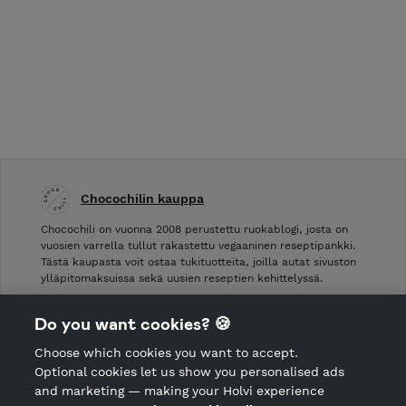
Chocochilin kauppa
Chocochili on vuonna 2008 perustettu ruokablogi, josta on
vuosien varrella tullut rakastettu vegaaninen reseptipankki.
Tästä kaupasta voit ostaa tukituotteita, joilla autat sivuston
ylläpitomaksuissa sekä uusien reseptien kehittelyssä.
Shop Terms and Conditions
Do you want cookies? 🍪
Shop privacy policy
Choose which cookies you want to accept.
CANCEL ORDER
Optional cookies let us show you personalised ads
and marketing — making your Holvi experience