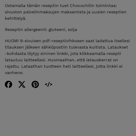
Ostamalla tämän reseptin tuet Chocochilin toimintaa:
sivuston palvelinmaksujen maksamista ja uusien reseptien
kehittelyä.
Reseptin allergeenit: gluteeni, soija
HUOM! 9-sivuisen pdf-reseptivihkosen saat ladattua itsellesi
tilauksen jälkeen sähköpostiin tulevasta kuitista. Lataukset
-kohdasta löytyy sininen linkki, jota klikkaamalla resepti
latautuu laitteellesi. Huomaathan, että latauskerrat on
rajattu. Lataathan tuotteen heti laitteellesi, jotta linkki ei
vanhene.