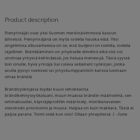
Product description
Pienyrittäjät ovat yksi Suomen merkittävimmistä kasvun
lähteistä. Pienyrittäjänä on myös todella hauska elää. Yksi
ongelmista alkuvaiheessa on se, että budjetti on todella, todella
rajallinen. Brändääminen on yritykselle elinehto eikä sitä voi
unohtaa yritystä kehittäessä, jos haluaa menestyä. Tästä syystä
loin sinulle, hyvä yrittäjä (tai tuleva sellainen) työkirjan, jonka
avulla pystyt itseksesi tai yrityskumppani(e)n kanssa luomaan
omaa brändiä.
Brändityökirjasta löydät kuusi tehokkainta
brändikehitystyökaluani, muun muassa brändin määritelmä, sen
ominaisuudet, käyttäjäprofiilin määrittely, monikanavaisen
viestinnän priorisointi ja muuta. Halpaa on kuin makkara. Tästä ei
paljoa parane. Toimi vielä kun voit! Ollaan yhteydessä :) -Jone