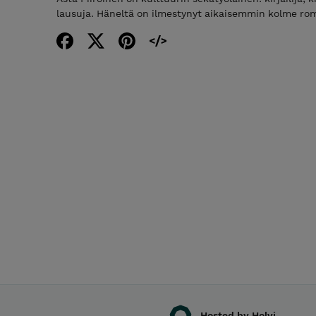
lausuja. Häneltä on ilmestynyt aikaisemmin kolme rom
Hosted by Holvi