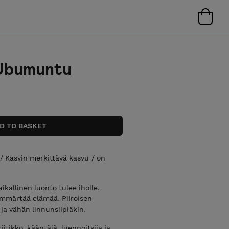
: Ubumuntu
. / Kasvin merkittävä kasvu / on
ikallinen luonto tulee iholle.
ymmärtää elämää. Piiroisen
ja vähän linnunsiipiäkin.
riitikko, kääntäjä, luennoitsija ja