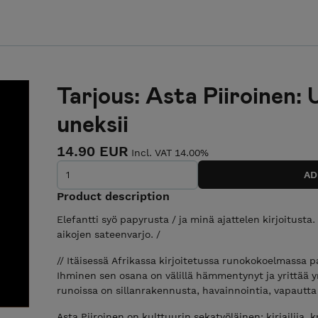
Tarjous: Asta Piiroinen
uneksii
14.90 EUR
Incl. VAT 14.00%
Product description
Elefantti syö papyrusta / ja minä ajattelen kirjoitusta
aikojen sateenvarjo. /
// Itäisessä Afrikassa kirjoitetussa runokokoelmassa pa
Ihminen sen osana on välillä hämmentynyt ja yrittää 
runoissa on sillanrakennusta, havainnointia, vapautta 
Asta Piiroinen on kulttuurin sekatyöläinen: kirjailija, k