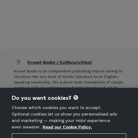
Kroxet Books / Kulttuurivihkot
Kroxet Books is an independent publishing imprint aiming to
introduce the very best of Nordic literature to an English-
speaking readership. We publish both translations of classic
works as well as contemporary Nordic literature in all its
forms, from novels and …
Do you want cookies? 🍪
Choose which cookies you want to accept.
CANCEL ORDER
Optional cookies let us show you personalised ads
and marketing — making your Holvi experience
even sweeter.
Read our Cookie Policy.
Hosted by Holvi