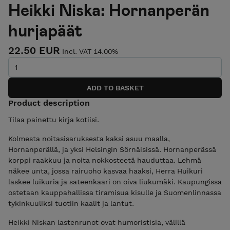
Heikki Niska: Hornanperän
hurjapäät
22.50 EUR
Incl. VAT 14.00%
Product description
Tilaa painettu kirja kotiisi.
Kolmesta noitasisaruksesta kaksi asuu maalla,
Hornanperällä, ja yksi Helsingin Sörnäisissä. Hornanperässä
korppi raakkuu ja noita nokkosteetä hauduttaa. Lehmä
näkee unta, jossa rairuoho kasvaa haaksi, Herra Huikuri
laskee luikuria ja sateenkaari on oiva liukumäki. Kaupungissa
ostetaan kauppahallissa tiramisua kisulle ja Suomenlinnassa
tykinkuuliksi tuotiin kaalit ja lantut.
Heikki Niskan lastenrunot ovat humoristisia, välillä