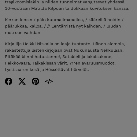
tragikoomisiakin ja niiden tunnelmat vangitsevat yhdessä
10-vuotiaan Matilda Kilpuan taidokkaan kuvituksen kanssa.
Kerran lensin / päin kuumailmapalloa, / kääreillä hoidin /
päärukkaa, kalloa. / // Lentämistä nyt kaihdan, / luudan
metroon vaihdan!
Kirjailija Heikki Niskalla on laaja tuotanto. Hänen aiempia,
rakastettuja lastenkirjojaan ovat Nukunausta Nekkulaan,
Pitäkää kiinni hatustanne!, Satakieli ja lakaisukone,
Peikkovaara, Taikakissan värit, Yrren avaruusmuodot,
Lystisaaren kesä ja Hössöttävät hörvelöt.