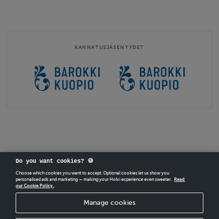
Tervetuloa vuoden 2026 BarokkiKuopioon 15.-19.7.2026 teemalla
vesi / veto!
Konsertteihin joihin myydään
käsiohjelmia
on vapaa sisäänpääsy
KANNATUSJÄSENYYDET
ja käsiohjelman ostaminen on vapaaehtoista.
Konsertteihin joihin myydään
lippuja
on ostettava pakollinen
pääsylippu.
Festivaalipassi
sisältää konserttien …
Website
http://www.barokkikuopio.com
Contact email
barokkikuopio@ensemblenylandia.info
Do you want cookies? 🍪
Choose which cookies you want to accept. Optional cookies let us show you
personalised ads and marketing — making your Holvi experience even sweeter.
Read
our Cookie Policy.
CREATE
YOUR OWN HOLVI ONLINE STORE IN MINUTES.
Manage cookies
Holvi Payment Services Ltd is regulated by the Financial Supervisory Authority of
Finland as an Authorised Payment Institution with license to operate in the