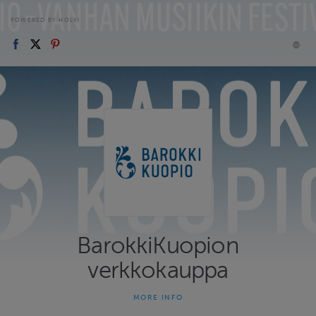
POWERED BY HOLVI
BarokkiKuopion
verkkokauppa
MORE INFO
Liput, käsiohjelmat & festivaalipassit