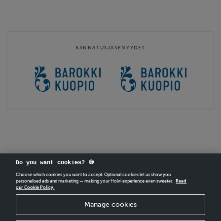
Tervetuloa vuoden 2026 BarokkiKuopioon 15.-19.7.2026 teemalla
vesi / veto!
Konsertteihin joihin myydään
käsiohjelmia
on vapaa sisäänpääsy
KANNATUSJÄSENYYDET
ja käsiohjelman ostaminen on vapaaehtoista.
Konsertteihin joihin myydään
lippuja
on ostettava pakollinen
pääsylippu.
Festivaalipassi
sisältää konserttien …
Website
http://www.barokkikuopio.com
Contact email
barokkikuopio@ensemblenylandia.info
Do you want cookies? 🍪
Choose which cookies you want to accept. Optional cookies let us show you
personalised ads and marketing — making your Holvi experience even sweeter.
Read
our Cookie Policy.
CREATE
YOUR OWN HOLVI ONLINE STORE IN MINUTES.
Manage cookies
Holvi Payment Services Ltd is regulated by the Financial Supervisory Authority of
Finland as an Authorised Payment Institution with license to operate in the