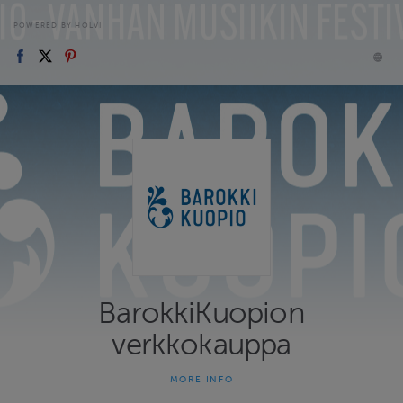
POWERED BY HOLVI
BarokkiKuopion
verkkokauppa
MORE INFO
Liput, käsiohjelmat & festivaalipassit