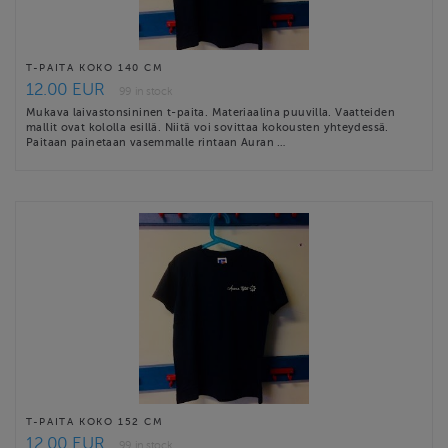
T-PAITA KOKO 140 CM
12.00 EUR
99 in stock
Mukava laivastonsininen t-paita. Materiaalina puuvilla. Vaatteiden
mallit ovat kololla esillä. Niitä voi sovittaa kokousten yhteydessä.
Paitaan painetaan vasemmalle rintaan Auran …
T-PAITA KOKO 152 CM
12.00 EUR
99 in stock