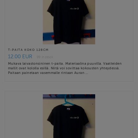
T-PAITA KOKO 128CM
12.00 EUR
99 in stock
Mukava laivastonsininen t-paita. Materiaalina puuvilla. Vaatteiden
mallit ovat kololla esillä. Niitä voi sovittaa kokousten yhteydessä.
Paitaan painetaan vasemmalle rintaan Auran …