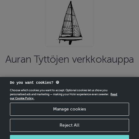
Auran Tyttöjen verkkokauppa
Do you want cookies? 🍪
Choose which cookies you want to accept. Optional cookies let us show you
personalised ads and marketing — making your Holvi experience even sweeter.
Read
our Cookie Policy.
CREATE
YOUR OWN HOLVI ONLINE STORE IN MINUTES.
Manage cookies
Holvi Payment Services Ltd is regulated by the Financial Supervisory Authority of
Finland as an Authorised Payment Institution with license to operate in the
European Economic Area.
Reject All
© 2026 Holvi Payment Services Ltd.