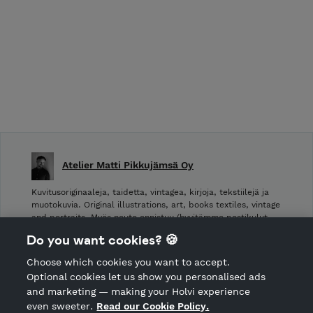
Atelier Matti Pikkujämsä Oy
Kuvitusoriginaaleja, taidetta, vintagea, kirjoja, tekstiilejä ja
muotokuvia. Original illustrations, art, books textiles, vintage
and portraits. Myös nouto onnistuu (hyvitämme postikulut
takaisin noudettaessa): Laivurinrinne 2, Viiskulma.
Do you want cookies? 🍪
Choose which cookies you want to accept.
CANCEL ORDER
Optional cookies let us show you personalised ads
and marketing — making your Holvi experience
even sweeter.
Read our Cookie Policy.