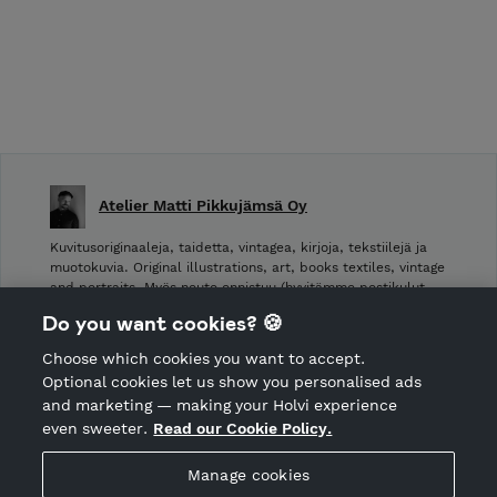
Atelier Matti Pikkujämsä Oy
Kuvitusoriginaaleja, taidetta, vintagea, kirjoja, tekstiilejä ja
muotokuvia. Original illustrations, art, books textiles, vintage
and portraits. Myös nouto onnistuu (hyvitämme postikulut
takaisin noudettaessa): Laivurinrinne 2, Viiskulma.
Do you want cookies? 🍪
Choose which cookies you want to accept.
CANCEL ORDER
Optional cookies let us show you personalised ads
and marketing — making your Holvi experience
even sweeter.
Read our Cookie Policy.
Hosted by Holvi
Manage cookies
Holvi Payment Services Ltd is regulated by the Financial