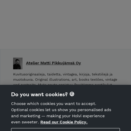
Atelier Matti Pikkujämsä Oy
Kuvitusoriginaaleja, taidetta, vintagea, kirjoja, tekstiilejä ja
muotokuvia. Original illustrations, art, books textiles, vintage
and portraits. Myös nouto onnistuu (hyvitämme postikulut
takaisin noudettaessa): Laivurinrinne 2, Viiskulma.
Do you want cookies? 🍪
Choose which cookies you want to accept.
CANCEL ORDER
Optional cookies let us show you personalised ads
and marketing — making your Holvi experience
even sweeter.
Read our Cookie Policy.
Hosted by Holvi