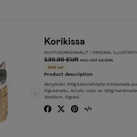
Korikissa
KUVITUSORIGINAALIT / ORIGINAL ILLUSTRAT
130.00 EUR
Incl. VAT 13.50%
Sold out
Product description
Akryyliväri 300g käsintehdylle intialaiselle p
Signeerattu. Acrylic color on 300g handmade
Next
30x20cm. Signed.