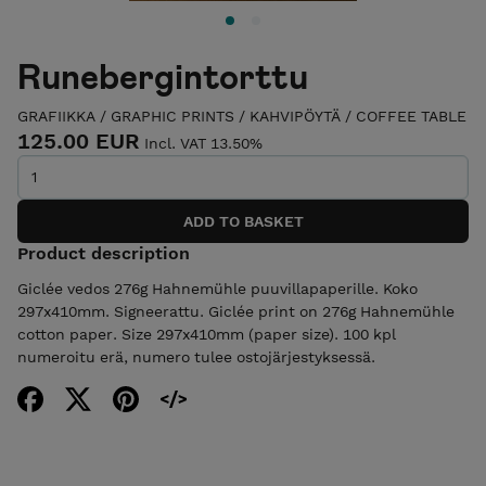
Runebergintorttu
GRAFIIKKA / GRAPHIC PRINTS
/
KAHVIPÖYTÄ / COFFEE TABLE
125.00 EUR
Incl. VAT 13.50%
Product description
Giclée vedos 276g Hahnemühle puuvillapaperille. Koko
297x410mm. Signeerattu. Giclée print on 276g Hahnemühle
cotton paper. Size 297x410mm (paper size). 100 kpl
numeroitu erä, numero tulee ostojärjestyksessä.