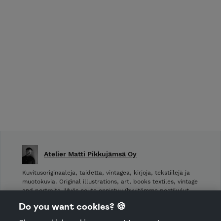
Atelier Matti Pikkujämsä Oy
Kuvitusoriginaaleja, taidetta, vintagea, kirjoja, tekstiilejä ja
muotokuvia. Original illustrations, art, books textiles, vintage
and portraits. Myös nouto onnistuu (hyvitämme postikulut
takaisin noudettaessa): Laivurinrinne 2, Viiskulma.
Do you want cookies? 🍪