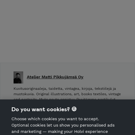
Atelier Matti Pikkujämsä Oy
Kuvitusoriginaaleja, taidetta, vintagea, kirjoja, tekstiilejä ja
muotokuvia. Original illustrations, art, books textiles, vintage
and portraits. Myös nouto onnistuu (hyvitämme postikulut
takaisin noudettaessa): Laivurinrinne 2, Viiskulma.
Do you want cookies? 🍪
Choose which cookies you want to accept.
CANCEL ORDER
Optional cookies let us show you personalised ads
and marketing — making your Holvi experience