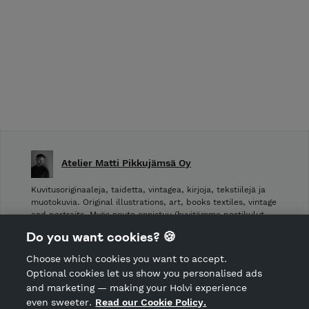
Atelier Matti Pikkujämsä Oy
Kuvitusoriginaaleja, taidetta, vintagea, kirjoja, tekstiilejä ja
muotokuvia. Original illustrations, art, books textiles, vintage
and portraits. Myös nouto onnistuu (hyvitämme postikulut
takaisin noudettaessa): Laivurinrinne 2, Viiskulma.
Do you want cookies? 🍪
Choose which cookies you want to accept.
CANCEL ORDER
Optional cookies let us show you personalised ads
and marketing — making your Holvi experience
even sweeter.
Read our Cookie Policy.