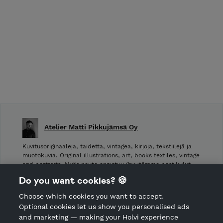
Atelier Matti Pikkujämsä Oy
Kuvitusoriginaaleja, taidetta, vintagea, kirjoja, tekstiilejä ja
muotokuvia. Original illustrations, art, books textiles, vintage
and portraits. Myös nouto onnistuu (hyvitämme postikulut
takaisin noudettaessa): Laivurinrinne 2, Viiskulma.
Do you want cookies? 🍪
Choose which cookies you want to accept.
CANCEL ORDER
Optional cookies let us show you personalised ads
and marketing — making your Holvi experience