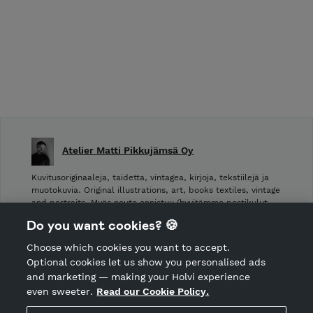
Atelier Matti Pikkujämsä Oy
Kuvitusoriginaaleja, taidetta, vintagea, kirjoja, tekstiilejä ja
muotokuvia. Original illustrations, art, books textiles, vintage
and portraits. Myös nouto onnistuu (hyvitämme postikulut
takaisin noudettaessa): Laivurinrinne 2, Viiskulma.
Do you want cookies? 🍪
Choose which cookies you want to accept.
CANCEL ORDER
Optional cookies let us show you personalised ads
and marketing — making your Holvi experience
even sweeter.
Read our Cookie Policy.
Hosted by Holvi