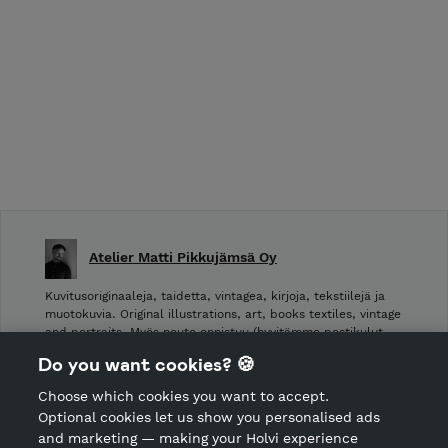
Atelier Matti Pikkujämsä Oy
Kuvitusoriginaaleja, taidetta, vintagea, kirjoja, tekstiilejä ja
muotokuvia. Original illustrations, art, books textiles, vintage
and portraits. Myös nouto onnistuu (hyvitämme postikulut
takaisin noudettaessa): Laivurinrinne 2, Viiskulma.
Do you want cookies? 🍪
Choose which cookies you want to accept.
CANCEL ORDER
Optional cookies let us show you personalised ads
and marketing — making your Holvi experience