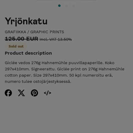
Yrjönkatu
GRAFIIKKA / GRAPHIC PRINTS
125.00 EUR
Incl. VAT 13.50%
Sold out
Product description
Giclée vedos 276g Hahnemühle puuvillapaperille. Koko
297x410mm. Signeerattu. Giclée print on 276g Hahnemühle
cotton paper. Size 297x410mm. 50 kpl numeroitu erä,
numero tulee ostojärjestyksessä.