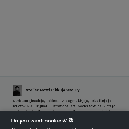
Atelier Matti Pikkujämsä Oy
Kuvitusoriginaaleja, taidetta, vintagea, kirjoja, tekstiilejä ja
muotokuvia. Original illustrations, art, books textiles, vintage
and portraits. Myös nouto onnistuu (hyvitämme postikulut
takaisin noudettaessa): Laivurinrinne 2, Viiskulma.
Do you want cookies? 🍪