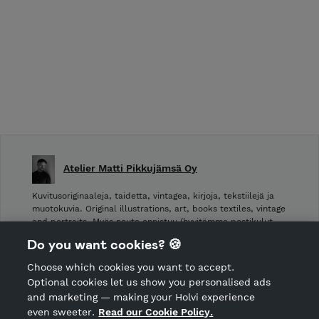
Atelier Matti Pikkujämsä Oy
Kuvitusoriginaaleja, taidetta, vintagea, kirjoja, tekstiilejä ja
muotokuvia. Original illustrations, art, books textiles, vintage
and portraits. Myös nouto onnistuu (hyvitämme postikulut
takaisin noudettaessa): Laivurinrinne 2, Viiskulma.
Do you want cookies? 🍪
Choose which cookies you want to accept.
CANCEL ORDER
Optional cookies let us show you personalised ads
and marketing — making your Holvi experience
even sweeter.
Read our Cookie Policy.