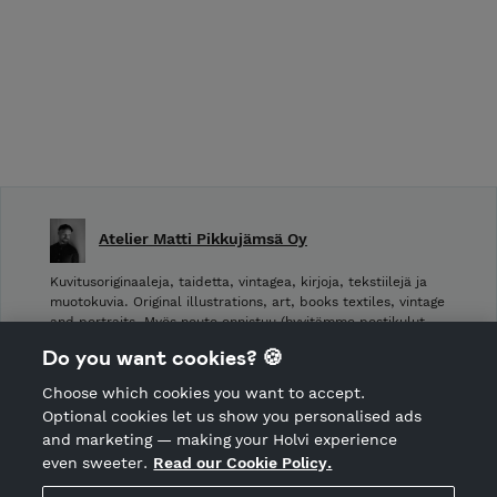
Atelier Matti Pikkujämsä Oy
Kuvitusoriginaaleja, taidetta, vintagea, kirjoja, tekstiilejä ja
muotokuvia. Original illustrations, art, books textiles, vintage
and portraits. Myös nouto onnistuu (hyvitämme postikulut
takaisin noudettaessa): Laivurinrinne 2, Viiskulma.
Do you want cookies? 🍪
Choose which cookies you want to accept.
CANCEL ORDER
Optional cookies let us show you personalised ads
and marketing — making your Holvi experience
even sweeter.
Read our Cookie Policy.
Hosted by Holvi