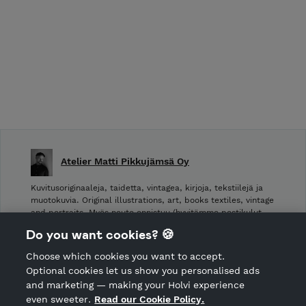
Atelier Matti Pikkujämsä Oy
Kuvitusoriginaaleja, taidetta, vintagea, kirjoja, tekstiilejä ja
muotokuvia. Original illustrations, art, books textiles, vintage
and portraits. Myös nouto onnistuu (hyvitämme postikulut
takaisin noudettaessa): Laivurinrinne 2, Viiskulma.
Do you want cookies? 🍪
Choose which cookies you want to accept.
CANCEL ORDER
Optional cookies let us show you personalised ads
and marketing — making your Holvi experience
even sweeter.
Read our Cookie Policy.