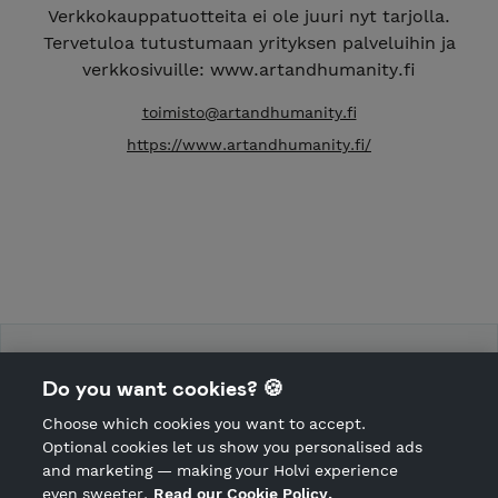
Verkkokauppatuotteita ei ole juuri nyt tarjolla.
Tervetuloa tutustumaan yrityksen palveluihin ja
verkkosivuille: www.artandhumanity.fi
toimisto@artandhumanity.fi
https://www.artandhumanity.fi/
Art & Humanity Academy Finland
Do you want cookies? 🍪
Choose which cookies you want to accept.
CANCEL ORDER
Optional cookies let us show you personalised ads
and marketing — making your Holvi experience
even sweeter.
Read our Cookie Policy.