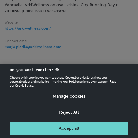
Vantaalla. ArkiWellness on osa Helsinki City Running Day:n
virallista juoksukoulu verkostoa.
Website
https://arkiwellness.com/
Contact email
marjo.pietila@arkiwellness.com
Do you want cookies? 🍪
Choose which cookies you want to accept. Optional cookies let us show you
personalised ads and marketing — making your Holvi experience even sweeter.
Read
our Cookie Policy.
CREATE
YOUR OWN HOLVI ONLINE STORE IN MINUTES.
Manage cookies
Holvi Payment Services Ltd is regulated by the Financial Supervisory Authority of
Finland as an Authorised Payment Institution with license to operate in the
European Economic Area.
Reject All
© 2026 Holvi Payment Services Ltd.
Accept all
CANCEL ORDER