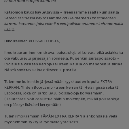
ennen Bootcampin aloitusta.
Katsomon katos käytettävissä - Treenaamme säällä kuin säällä
Sateen sattuessa käytössämme on Eläintarhan Urheilukentän
katettu katsomo, joka toimii treenipaikkananamme kehnommalla
säällä.
Ulkotreenien POISSAOLOISTA,
Ilmoittautuminen on sitova, poissaoloja ei korvata eikä asiakkaita
ole vakuutettu järjestäjän toimesta. Kuitenkin sairaspoissaolo -
todistusta vastaan kertoja tai treeni kautta on mahdollista siirtää.
Näistä sovittava aina erikseen s-postilla.
Tulemme kuitenkin järjestämään syyskauden lopulla EXTRA
KERRAN, Yhden Bootcamp -treenikerran (1) Helsingissä sekä (1)
Espoossa, joka on tarkoitettu poissaoloja korvaamaan.
(Halutessasi voit osallistua näihin molempiin, mikäli poissaoloja
on päässyt ikävästi kertymään)
Tulen ilmoittamaan TÄMÄN EXTRA KERRAN ajankohdasta vielä
myöhemmin syksyllä ryhmälle yhteisesti.