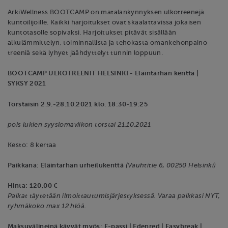
ArkiWellness BOOTCAMP on matalankynnyksen ulkotreenejä
kuntoilijoille. Kaikki harjoitukset ovat skaalattavissa jokaisen
kuntotasolle sopivaksi. Harjoitukset pitävät sisällään
alkulämmittelyn, toiminnallista ja tehokasta omankehonpaino
treeniä sekä lyhyet jäähdyttelyt tunnin loppuun.
BOOTCAMP ULKOTREENIT HELSINKI - Eläintarhan kenttä |
SYKSY 2021
Torstaisin 2.9.-28.10.2021 klo. 18:30-19:25
pois lukien syyslomaviikon torstai 21.10.2021
Kesto: 8 kertaa
Paikkana: Eläintarhan urheilukenttä
(Vauhtitie 6, 00250 Helsinki)
Hinta: 120,00 €
Paikat täytetään ilmoittautumisjärjestyksessä. Varaa paikkasi NYT,
ryhmäkoko max 12 hlöä.
Maksuvälineinä käyvät myös: E-passi | Edenred | Easybreak |