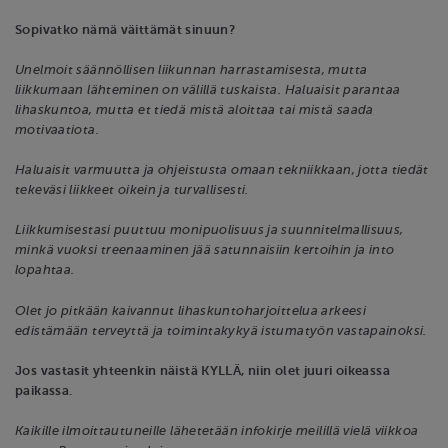
Sopivatko nämä väittämät sinuun?
Unelmoit säännöllisen liikunnan harrastamisesta, mutta
liikkumaan lähteminen on välillä tuskaista. Haluaisit parantaa
lihaskuntoa, mutta et tiedä mistä aloittaa tai mistä saada
motivaatiota.
Haluaisit varmuutta ja ohjeistusta omaan tekniikkaan, jotta tiedät
tekeväsi liikkeet oikein ja turvallisesti.
Liikkumisestasi puuttuu monipuolisuus ja suunnitelmallisuus,
minkä vuoksi treenaaminen jää satunnaisiin kertoihin ja into
lopahtaa.
Olet jo pitkään kaivannut lihaskuntoharjoittelua arkeesi
edistämään terveyttä ja toimintakykyä istumatyön vastapainoksi.
Jos vastasit yhteenkin näistä KYLLÄ, niin olet juuri oikeassa
paikassa.
Kaikille ilmoittautuneille lähetetään infokirje meilillä vielä viikkoa