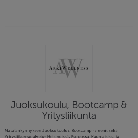
Juoksukoulu, Bootcamp &
Yritysliikunta
Matalankynnyksen Juoksukoulut, Bootcamp -treenit sekä
Yritysliikuntapalvelut Helsingissä, Espoossa, Kauniaisissa ja