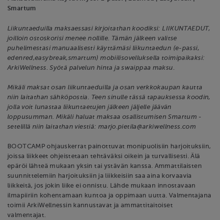
Smartum
Liikuntaeduilla maksaessasi kirjoitathan koodiksi: LIIKUNTAEDUT,
joilloin ostoskorisi menee nollille. Tämän jälkeen valitse
puhelimestasi manuaalisesti käyttämäsi liikuntaedun (e-passi,
edenred,easybreak,smartum) mobiilisovelluksella toimipaikaksi:
ArkiWellness. Syötä palvelun hinta ja swaippaa maksu.
Mikäli maksat osan liikuntaeduilla ja osan verkkokaupan kautta
niin laitathan sähköpostia. Teen sinulle tässä tapauksessa koodin,
jolla voit lunastaa liikuntaetujen jälkeen jäljelle jäävän
loppusumman. Mikäli haluat maksaa osallistumisen Smartum -
setelillä niin laitathan viestiä: marjo.pietila@arkiwellness.com
BOOTCAMP ohjauskerrat painottuvat monipuolisiin harjoituksiin,
joissa liikkeet ohjeistetaan tehtäväksi oikein ja turvallisesti. Älä
epäröi lähteä mukaan yksin tai ystävän kanssa. Ammattilaisten
suunnittelemiin harjoituksiin ja liikkeisiin saa aina korvaavia
liikkeitä, jos jokin liike ei onnistu. Lähde mukaan innostavaan
ilmapiiriin kohentamaan kuntoa ja oppimaan uutta. Valmentajana
toimii ArkiWellnessin kannustavat ja ammattitaitoiset
valmentajat.