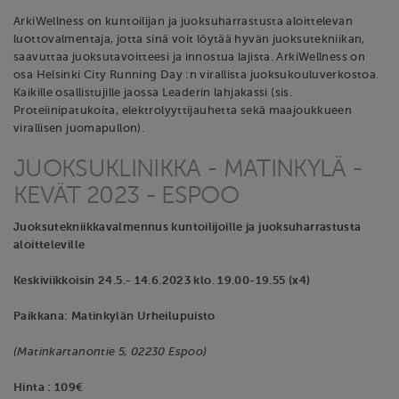
ArkiWellness on kuntoilijan ja juoksuharrastusta aloittelevan
luottovalmentaja, jotta sinä voit löytää hyvän juoksutekniikan,
saavuttaa juoksutavoitteesi ja innostua lajista. ArkiWellness on
osa Helsinki City Running Day :n virallista juoksukouluverkostoa.
Kaikille osallistujille jaossa Leaderin lahjakassi (sis.
Proteiinipatukoita, elektrolyyttijauhetta sekä maajoukkueen
virallisen juomapullon).
JUOKSUKLINIKKA - MATINKYLÄ -
KEVÄT 2023 - ESPOO
Juoksutekniikkavalmennus kuntoilijoille ja juoksuharrastusta
aloitteleville
Keskiviikkoisin 24.5.- 14.6.2023 klo. 19.00-19.55 (x4)
Paikkana: Matinkylän Urheilupuisto
(Matinkartanontie 5, 02230 Espoo)
Hinta : 109€