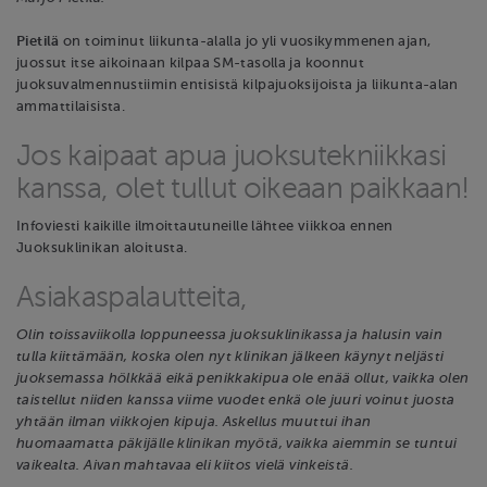
Pietilä
on toiminut liikunta-alalla jo yli vuosikymmenen ajan,
juossut itse aikoinaan kilpaa SM-tasolla ja koonnut
juoksuvalmennustiimin entisistä kilpajuoksijoista ja liikunta-alan
ammattilaisista.
Jos kaipaat apua juoksutekniikkasi
kanssa, olet tullut oikeaan paikkaan!
Infoviesti kaikille ilmoittautuneille lähtee viikkoa ennen
Juoksuklinikan aloitusta.
Asiakaspalautteita,
Olin toissaviikolla loppuneessa juoksuklinikassa ja halusin vain
tulla kiittämään, koska olen nyt klinikan jälkeen käynyt neljästi
juoksemassa hölkkää eikä penikkakipua ole enää ollut, vaikka olen
taistellut niiden kanssa viime vuodet enkä ole juuri voinut juosta
yhtään ilman viikkojen kipuja. Askellus muuttui ihan
huomaamatta päkijälle klinikan myötä, vaikka aiemmin se tuntui
vaikealta. Aivan mahtavaa eli kiitos vielä vinkeistä.