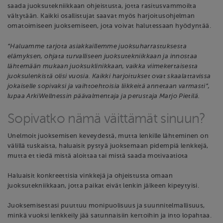
saada juoksutekniikkaan ohjeistusta, jotta rasitusvammoilta
vältytään. Kaikki osallistujat saavat myös harjoitusohjelman
omatoimiseen juoksemiseen, jota voivat halutessaan hyödyntää.
”Haluamme tarjota asiakkaillemme juoksuharrastuksesta
elämyksen, ohjata turvalliseen juoksutekniikkaan ja innostaa
lähtemään mukaan juoksuklinikkaan, vaikka viimekertaisesta
juoksulenkistä olisi vuosia. Kaikki harjoitukset ovat skaalattavissa
jokaiselle sopivaksi ja vaihtoehtoisia liikkeitä annetaan varmasti”,
lupaa ArkiWellnessin päävalmentaja ja perustaja Marjo Pietilä.
Sopivatko nämä väittämät sinuun?
Unelmoit juoksemisen keveydestä, mutta lenkille lähteminen on
välillä tuskaista, haluaisit pystyä juoksemaan pidempiä lenkkejä,
mutta et tiedä mistä aloittaa tai mistä saada motivaatiota
Haluaisit konkreettisia vinkkejä ja ohjeistusta omaan
juoksutekniikkaan, jotta paikat eivät lenkin jälkeen kipeytyisi.
Juoksemisestasi puuttuu monipuolisuus ja suunnitelmallisuus,
minkä vuoksi lenkkeily jää satunnaisiin kertoihin ja into lopahtaa.