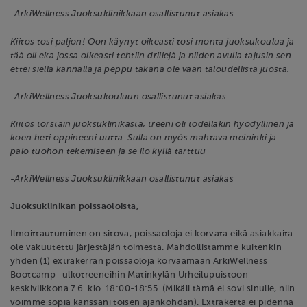
-ArkiWellness Juoksuklinikkaan osallistunut asiakas
Kiitos tosi paljon! Oon käynyt oikeasti tosi monta juoksukoulua ja
tää oli eka jossa oikeasti tehtiin drillejä ja niiden avulla tajusin sen
ettei siellä kannalla ja peppu takana ole vaan taloudellista juosta.
-ArkiWellness Juoksukouluun osallistunut asiakas
Kiitos torstain juoksuklinikasta, treeni oli todellakin hyödyllinen ja
koen heti oppineeni uutta. Sulla on myös mahtava meininki ja
palo tuohon tekemiseen ja se ilo kyllä tarttuu
-ArkiWellness Juoksuklinikkaan osallistunut asiakas
Juoksuklinikan poissaoloista,
Ilmoittautuminen on sitova, poissaoloja ei korvata eikä asiakkaita
ole vakuutettu järjestäjän toimesta. Mahdollistamme kuitenkin
yhden (1) extrakerran poissaoloja korvaamaan ArkiWellness
Bootcamp -ulkotreeneihin Matinkylän Urheilupuistoon
keskiviikkona 7.6. klo. 18:00-18:55. (Mikäli tämä ei sovi sinulle, niin
voimme sopia kanssani toisen ajankohdan). Extrakerta ei pidennä