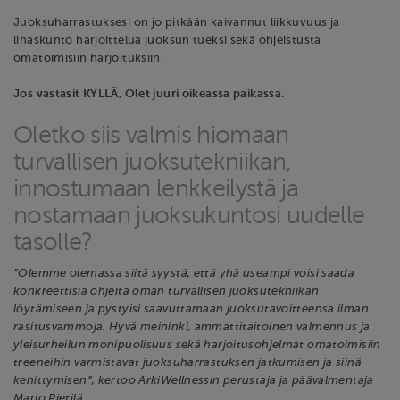
Juoksuharrastuksesi on jo pitkään kaivannut liikkuvuus ja
lihaskunto harjoittelua juoksun tueksi sekä ohjeistusta
omatoimisiin harjoituksiin.
Jos vastasit KYLLÄ, Olet juuri oikeassa paikassa.
Oletko siis valmis hiomaan
turvallisen juoksutekniikan,
innostumaan lenkkeilystä ja
nostamaan juoksukuntosi uudelle
tasolle?
”Olemme olemassa siitä syystä, että yhä useampi voisi saada
konkreettisia ohjeita oman turvallisen juoksutekniikan
löytämiseen ja pystyisi saavuttamaan juoksutavoitteensa ilman
rasitusvammoja. Hyvä meininki, ammattitaitoinen valmennus ja
yleisurheilun monipuolisuus sekä harjoitusohjelmat omatoimisiin
treeneihin varmistavat juoksuharrastuksen jatkumisen ja siinä
kehittymisen”, kertoo ArkiWellnessin perustaja ja päävalmentaja
Marjo Pietilä.