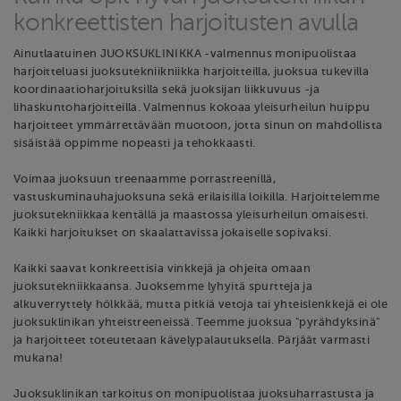
konkreettisten harjoitusten avulla
Ainutlaatuinen JUOKSUKLINIKKA -valmennus monipuolistaa
harjoitteluasi juoksutekniikniikka harjoitteilla, juoksua tukevilla
koordinaatioharjoituksilla sekä juoksijan liikkuvuus -ja
lihaskuntoharjoitteilla. Valmennus kokoaa yleisurheilun huippu
harjoitteet ymmärrettävään muotoon, jotta sinun on mahdollista
sisäistää oppimme nopeasti ja tehokkaasti.
Voimaa juoksuun treenaamme porrastreenillä,
vastuskuminauhajuoksuna sekä erilaisilla loikilla. Harjoittelemme
juoksutekniikkaa kentällä ja maastossa yleisurheilun omaisesti.
Kaikki harjoitukset on skaalattavissa jokaiselle sopivaksi.
Kaikki saavat konkreettisia vinkkejä ja ohjeita omaan
juoksutekniikkaansa. Juoksemme lyhyitä spurtteja ja
alkuverryttely hölkkää, mutta pitkiä vetoja tai yhteislenkkejä ei ole
juoksuklinikan yhteistreeneissä. Teemme juoksua "pyrähdyksinä"
ja harjoitteet toteutetaan kävelypalautuksella. Pärjäät varmasti
mukana!
Juoksuklinikan tarkoitus on monipuolistaa juoksuharrastusta ja