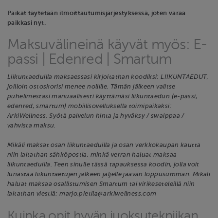
Paikat täytetään ilmoittautumisjärjestyksessä, joten varaa
paikkasi nyt.
Maksuvälineinä käyvät myös: E-
passi | Edenred | Smartum
Liikuntaeduilla maksaessasi kirjoitathan koodiksi: LIIKUNTAEDUT,
joilloin ostoskorisi menee nollille. Tämän jälkeen valitse
puhelimestasi manuaalisesti käyttämäsi liikuntaedun (e-passi,
edenred, smartum) mobiilisovelluksella toimipaikaksi:
ArkiWellness. Syötä palvelun hinta ja hyväksy / swaippaa /
vahvista maksu.
Mikäli maksat osan liikuntaeduilla ja osan verkkokaupan kautta
niin laitathan sähköpostia, minkä verran haluat maksaa
liikuntaeduilla. Teen sinulle tässä tapauksessa koodin, jolla voit
lunastaa liikuntaetujen jälkeen jäljelle jäävän loppusumman. Mikäli
haluat maksaa osallistumisen Smartum tai virikeseteleillä niin
laitathan viestiä: marjo.pietila@arkiwellness.com
Kuinka opit hyvän juoksutekniikan