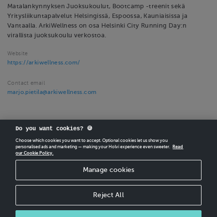
Matalankynnyksen Juoksukoulut, Bootcamp -treenit sekä
Yritysliikuntapalvelut Helsingissä, Espoossa, Kauniaisissa ja
Vantaalla. ArkiWellness on osa Helsinki City Running Day:n
virallista juoksukoulu verkostoa.
Website
https://arkiwellness.com/
Contact email
marjo.pietila@arkiwellness.com
Do you want cookies? 🍪
Choose which cookies you want to accept. Optional cookies let us show you
personalised ads and marketing — making your Holvi experience even sweeter.
Read
our Cookie Policy.
CREATE
YOUR OWN HOLVI ONLINE STORE IN MINUTES.
Manage cookies
Holvi Payment Services Ltd is regulated by the Financial Supervisory Authority of
Finland as an Authorised Payment Institution with license to operate in the
European Economic Area.
Reject All
© 2026 Holvi Payment Services Ltd.