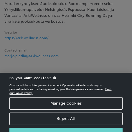
Matalankynnyksen Juoksukoulut, Bootcamp -treenit sekä
Yritysliikuntapalvelut Helsingissä, Espoossa, Kauniaisissa ja
Vantaalla. ArkiWellness on osa Helsinki City Running Day:n
virallista juoksukoulu verkostoa.
Website
https://arkiwellness.com/
Contact email
marjo.pietila@arkiwellness.com
Do you want cookies? 🍪
Choose which cookies you want to accept. Optional cookies let us show you
personalised ads and marketing — making your Holvi experience even sweeter.
Read
our Cookie Policy.
CREATE
YOUR OWN HOLVI ONLINE STORE IN MINUTES.
Manage cookies
Holvi Payment Services Ltd is regulated by the Financial Supervisory Authority of
Finland as an Authorised Payment Institution with license to operate in the
European Economic Area.
Reject All
© 2026 Holvi Payment Services Ltd.