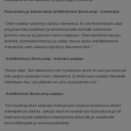
Asiakkaita ei ole vakuutettu järjestäjän toimesta
.
Palautteita ja kokemuksia ArkiWellness Bootcamp -treeneistä
"Olen todella tykännyt näistä treeneistä. En ole milloinkaan ollut
erityisen liikunnallinen ja ensimmäiselle kerralle tuleminen
jännitti, mutta se jännitys karisi nopeasti. Olen aiemmin käynyt
lenkillä, ryhmäliikunnassa ja salilla, mutta vasta ArkiWellnessin
treeneissä olen oikeasti löytänyt liikunnan ilon."
-ArkiWellness Bootcamp -treenien asiakas
"Kiitos vielä. Tää tekee aina niin hyvää kun yksin ei saisi puristettua
niin paljon itsestään kuin treeneissä. Ei ehkä saisi itseään liikkeelle
ollenkaan mut tän jälkeen on aina tyytyväinen olo."
-ArkiWellnes Bootcamp asiakas
"Siis huomaa ihan valtavan kehityksen omassa kunnossa tämän
treenijakson aikana. Jaksaa ihan eri tavalla nyt kuin alussa ja oli
mahtava löytää tällainen treeniryhmä aikuisille ja tavalliselle
kuntoliikkujalle ja istumatyöläiselle."