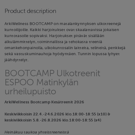
Product description
ArkiWellness BOOTCAMP on matalankynnyksen ulkotreenejä
kuntoilijoille. Kaikki harjoitukset ovat skaalattavissa jokaisen
kuntotasolle sopivaksi. Harjoitukset pitävät sisällään
alkulämmittelyn, toiminnallista ja tehokasta treeniä
omankehonpainolla, ulkokuntosalin laitteita, telineitä, penkkejä
sekä vastuskuminauhoja hyödyntäen. Tunnin lopussa lyhyet
jäähdyttelyt.
BOOTCAMP Ulkotreenit
ESPOO Matinkylän
urheilupuisto
ArkiWellness Bootcamp Kesätreenit 2026
Keskiviikkoisin 22.4.-24.6.2026 klo.18:00-18:55 (x10) &
keskiviikkoisin 5.8.-26.8.2026 klo.18:00-18:55 (x4)
Heinäkuu taukoa yhteistreeneistä