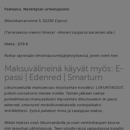
Paikkana: Matinkylän urheilupuisto
(Matinkartanontie 5, 02230 Espoo)
(Tarvittaessa treenit Ilmatar -Arenan suojassa katoksen alla.)
Hinta : 270 €
Paikat täytetään ilmoittautumisjärjestyksessä, joten toimi heti.
Maksuvälineinä käyvät myös: E-
passi | Edenred | Smartum
Liikuntaeduilla maksaessasi kirjoitathan koodiksi: LIIKUNTAEDUT,
joilloin ostoskorisi menee nollille. Tämän jälkeen valitse
puhelimestasi manuaalisesti käyttämäsi liikuntaedun (e-passi,
edenred, smartum) mobiilisovelluksella toimipaikaksi:
ArkiWellness. Syötä palvelun hinta ja swaippaa maksu.
Mikäli maksat osan liikuntaeduilla ja osan verkkokaupan kautta
niin laitathan sähköpostia. Teen sinulle tässä tapauksessa koodin,