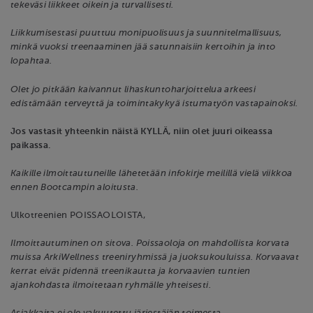
tekeväsi liikkeet oikein ja turvallisesti.
Liikkumisestasi puuttuu monipuolisuus ja suunnitelmallisuus,
minkä vuoksi treenaaminen jää satunnaisiin kertoihin ja into
lopahtaa.
Olet jo pitkään kaivannut lihaskuntoharjoittelua arkeesi
edistämään terveyttä ja toimintakykyä istumatyön vastapainoksi.
Jos vastasit yhteenkin näistä KYLLÄ, niin olet juuri oikeassa
paikassa.
Kaikille ilmoittautuneille lähetetään infokirje meilillä vielä viikkoa
ennen Bootcampin aloitusta.
Ulkotreenien POISSAOLOISTA,
Ilmoittautuminen on sitova. Poissaoloja on mahdollista korvata
muissa ArkiWellness treeniryhmissä ja juoksukouluissa. Korvaavat
kerrat eivät pidennä treenikautta ja korvaavien tuntien
ajankohdasta ilmoitetaan ryhmälle yhteisesti.