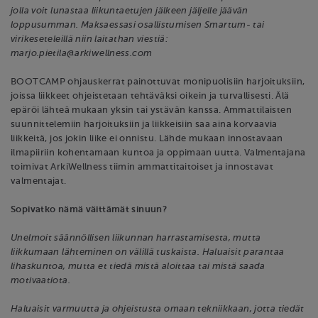
jolla voit lunastaa liikuntaetujen jälkeen jäljelle jäävän
loppusumman. Maksaessasi osallistumisen Smartum- tai
virikeseteleillä niin laitathan viestiä:
marjo.pietila@arkiwellness.com
BOOTCAMP ohjauskerrat painottuvat monipuolisiin harjoituksiin,
joissa liikkeet ohjeistetaan tehtäväksi oikein ja turvallisesti. Älä
epäröi lähteä mukaan yksin tai ystävän kanssa. Ammattilaisten
suunnittelemiin harjoituksiin ja liikkeisiin saa aina korvaavia
liikkeitä, jos jokin liike ei onnistu. Lähde mukaan innostavaan
ilmapiiriin kohentamaan kuntoa ja oppimaan uutta. Valmentajana
toimivat ArkiWellness tiimin ammattitaitoiset ja innostavat
valmentajat.
Sopivatko nämä väittämät sinuun?
Unelmoit säännöllisen liikunnan harrastamisesta, mutta
liikkumaan lähteminen on välillä tuskaista. Haluaisit parantaa
lihaskuntoa, mutta et tiedä mistä aloittaa tai mistä saada
motivaatiota.
Haluaisit varmuutta ja ohjeistusta omaan tekniikkaan, jotta tiedät