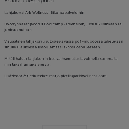
Product description
Lahjakortti ArkiWellness -liikuntapalveluihin
Hyödynnä lahjakortti Bootcamp -treeneihin, juoksuklinikkaan tai
juoksukouluun.
Visuaalinen lahjakortti tulostettavassa pdf -muodossa lähetetään
sinulle tilauksessa ilmoittamaasi s-postiosoitteeseen.
Mikäli haluat lahjakortin itse valitsemallasi avoimella summalla,
niin laitathan siitä viestiä.
Lisätiedot & tiedustelut: marjo.pietila@arkiwellness.com