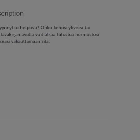
cription
ynnytkö helposti? Onko kehosi ylivireä tai
äväkirjan avulla voit alkaa tutustua hermostosi
itseäsi vakauttamaan sitä.