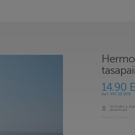
Hermos
tasapai
14.90 
Incl. VAT 13.50%
Includes a digi
download
Report content