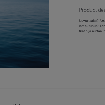
Product des
Uuvuttaako? Ärsy
lamautunut? Teht
tilaan ja auttaa 