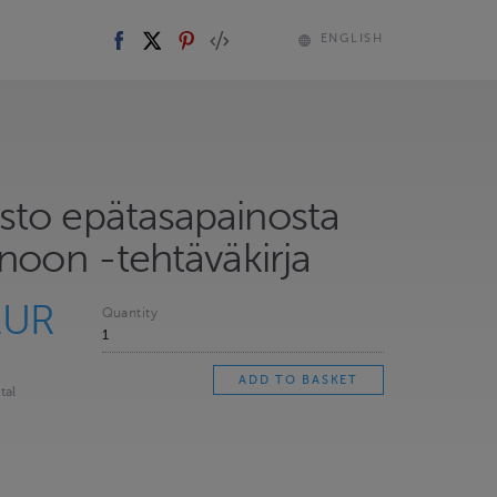
ENGLISH
to epätasapainosta
noon -tehtäväkirja
EUR
Quantity
tal