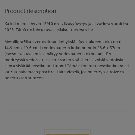
Product description
Kaikki menee hyvin 15/40 e.v. viivasyövytys ja akvatinta vuodelta
2025. Tämä on lohtukuva, sellaista tarvitseville.
Metalligrafiikan vedos ilman kehyksiä. Kuva-alueen koko on n.
14,9 cm x 19,6 cm ja vedospaperin koko on noin 26,6 x 37cm
(katso lisäkuva, missä näkyy vedospaperi kokonaan). E.v.-
merkityssä vedossarjassa on sarjan sisällä eri sävyisiä vedoksia.
Hinta sisältää postikulut. Huom! Tämä ei mahdu postiluukusta eli
joutuu hakemaan postista. Laita viestiä, jos on erityisiä toiveita
postituksen suhteen.