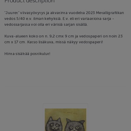
Product description
"Juuret" viivasyövytys ja akvatinta vuodelta 2023 Metalligrafiikan
vedos 5/40 e.v. ilman kehyksiä. E.v. eli eri variaatioita sarja -
vedossarjassa voi olla eri värisiä sarjan sisällä.
Kuva-alueen koko on n. 9,2 cmx 9 cm ja vedospaperi on noin 23
cm x 17 cm. Katso lisäkuva, missä näkyy vedospaperi!
Hinta sisältää postikulut!